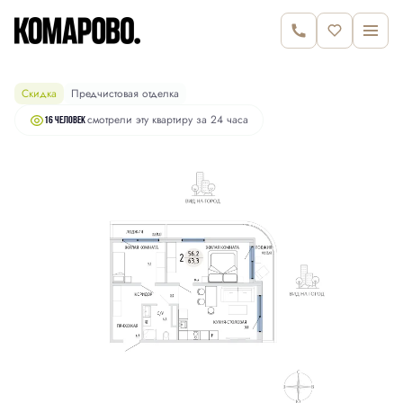
10 310 000 руб.
2
2-комнатная
63.3 м
10 860 000 руб.
Скидка
Предчистовая отделка
смотрели эту квартиру за 24 часа
16 человек