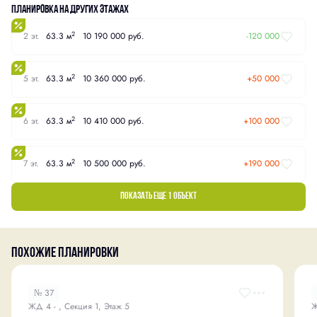
Планировка на других этажах
2
2 эт.
63.3 м
10 190 000 руб.
-120 000
2
5 эт.
63.3 м
10 360 000 руб.
+50 000
2
6 эт.
63.3 м
10 410 000 руб.
+100 000
2
7 эт.
63.3 м
10 500 000 руб.
+190 000
Показать еще 1 объект
Похожие планировки
№ 37
ЖД 4 - , Секция 1, Этаж 5
Ж