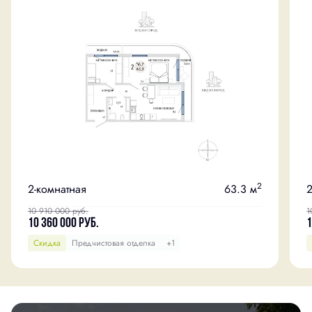
2
2-комнатная
63.3 м
2
10 910 000
руб.
1
10 360 000
руб.
1
Скидка
Предчистовая отделка
+1