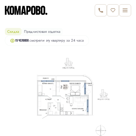
10 580 000 руб.
2
2-комнатная
63.3 м
10 910 000 руб.
Скидка
Предчистовая отделка
смотрели эту квартиру за 24 часа
15 человек