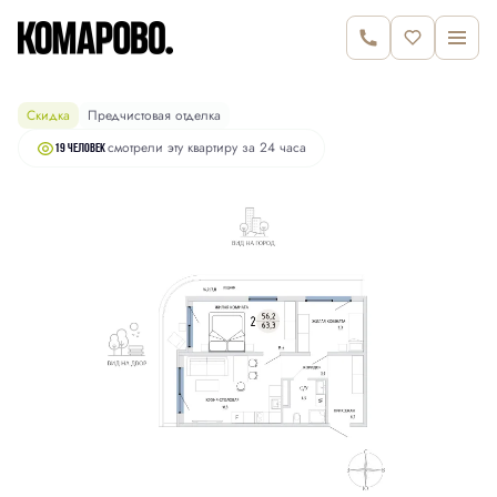
10 550 000 руб.
2
2-комнатная
63.3 м
10 880 000 руб.
Скидка
Предчистовая отделка
смотрели эту квартиру за 24 часа
19 человек