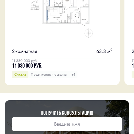
2
2-комнатная
63.3 м
2
11 380 000
руб.
1
11 030 000
руб.
1
Скидка
Предчистовая отделка
+1
Получить консультацию