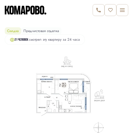
11 240 000 руб.
2
2-комнатная
63.3 м
11 590 000 руб.
Скидка
Предчистовая отделка
смотрел эту квартиру за 24 часа
21 человек