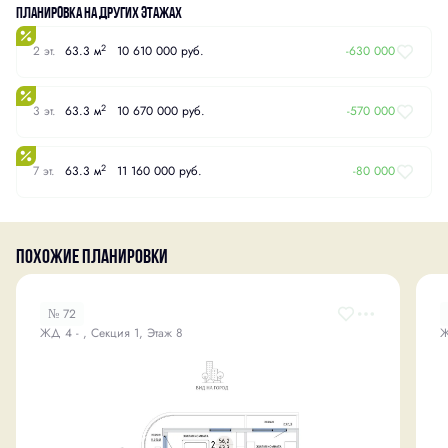
Планировка на других этажах
2
2 эт.
63.3 м
10 610 000 руб.
-630 000
2
3 эт.
63.3 м
10 670 000 руб.
-570 000
2
7 эт.
63.3 м
11 160 000 руб.
-80 000
Похожие планировки
№ 72
ЖД 4 - , Секция 1, Этаж 8
Ж