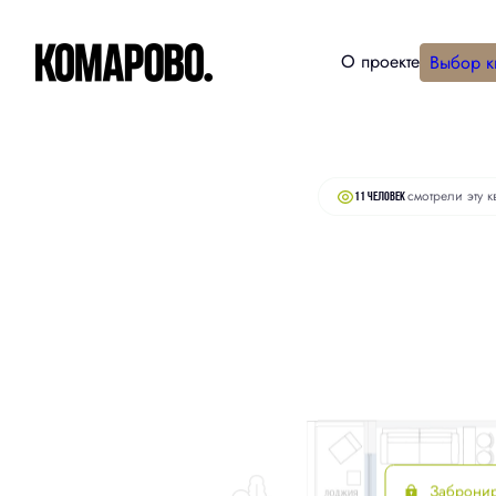
О проекте
Выбор к
2
Студия
30.5 м
6 300 000 руб.
смотрели эту к
11 человек
Заброни