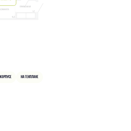
 корпусе
На генплане