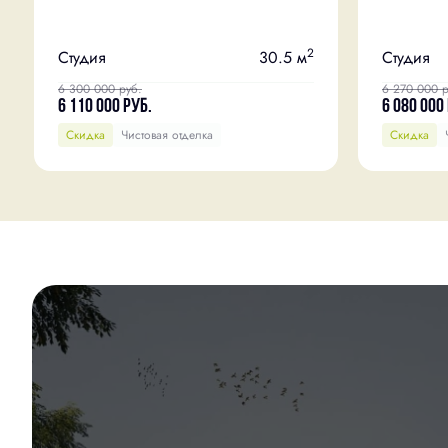
2
Студия
30.5 м
Студия
6 300 000
руб.
6 270 000
р
6 110 000
руб.
6 080 000
Скидка
Чистовая отделка
Скидка