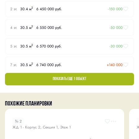
2
2 эт.
30.4 м
6 450 000 руб.
-150 000
2
4 эт.
30.5 м
6 550 000 руб.
-50 000
2
5 эт.
30.5 м
6 570 000 руб.
-30 000
2
7 эт.
30.5 м
6 740 000 руб.
+140 000
Показать еще 1 объект
Похожие планировки
№ 2
ЖД 1 - Корпус 2, Секция 1, Этаж 1
Ж