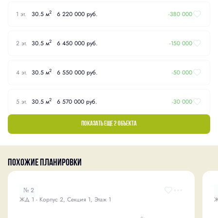
2
1 эт.
30.5 м
6 220 000 руб.
-380 000
2
2 эт.
30.5 м
6 450 000 руб.
-150 000
2
4 эт.
30.5 м
6 550 000 руб.
-50 000
2
5 эт.
30.5 м
6 570 000 руб.
-30 000
Показать еще 2 объектa
Похожие планировки
№ 2
ЖД 1 - Корпус 2, Секция 1, Этаж 1
Ж