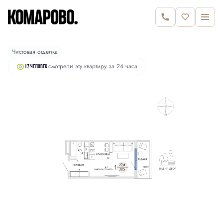
2
Студия
30.5 м
6 600 000 руб.
Чистовая отделка
смотрели эту квартиру за 24 часа
17 человек