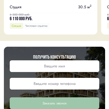
2
Студия
30.5 м
С
6 300 000
руб.
6
6 110 000
руб.
6
Скидка
Чистовая отделка
Получить консультацию
Заказать звонок