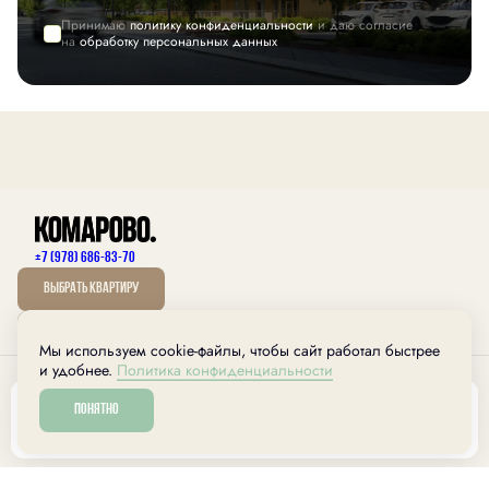
Принимаю
политику конфиденциальности
и даю согласие
на
обработку персональных данных
+7 (978) 686-83-70
Выбрать квартиру
Мы используем cookie-файлы, чтобы сайт работал быстрее
дом.рф
и удобнее.
Политика конфиденциальности
Любая информация, представленная на данном сайте,носит исключительно
информационный характер, не является публичной офертой, определяемой
Понятно
положениями статьи 437 ГК РФ.
Забронировать
Разработано