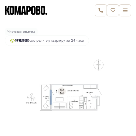
2
Студия
30.5 м
6 570 000 руб.
Чистовая отделка
смотрели эту квартиру за 24 часа
16 человек