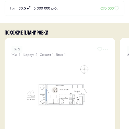
2
1 эт.
30.5 м
6 300 000 руб.
-270 000
Похожие планировки
№ 2
ЖД 1 - Корпус 2, Секция 1, Этаж 1
Ж