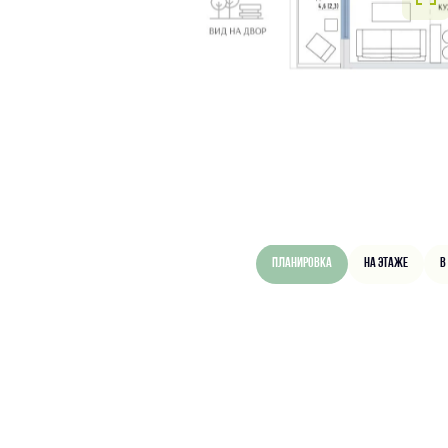
Планировка
На этаже
В