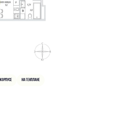
 корпусе
На генплане