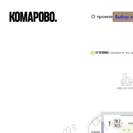
О проекте
Выбор к
6 270 000 руб.
2
Студия
30.5 м
6 080 000 руб.
смотрели эту к
15 человек