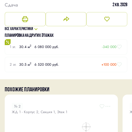
Сдача
2 кв. 2028
Все характеристики
Планировка на других этажах
2
1 эт.
30.4 м
6 080 000 руб.
-340 000
2
2 эт.
30.5 м
6 520 000 руб.
+100 000
Похожие планировки
№ 2
ЖД 1 - Корпус 2, Секция 1, Этаж 1
Ж