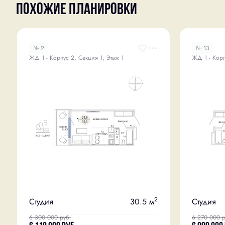
Похожие планировки
№ 2
№ 13
ЖД 1 - Корпус 2, Секция 1, Этаж 1
ЖД 1 - Корп
2
Студия
30.5 м
Студия
6 300 000
руб.
6 270 000
р