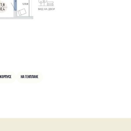
 корпусе
На генплане