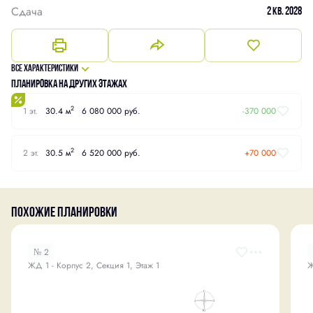
Сдача
2 кв. 2028
Все характеристики
Планировка на других этажах
2
1 эт.
30.4 м
6 080 000 руб.
-370 000
2
2 эт.
30.5 м
6 520 000 руб.
+70 000
Похожие планировки
№ 2
ЖД 1 - Корпус 2, Секция 1, Этаж 1
Ж