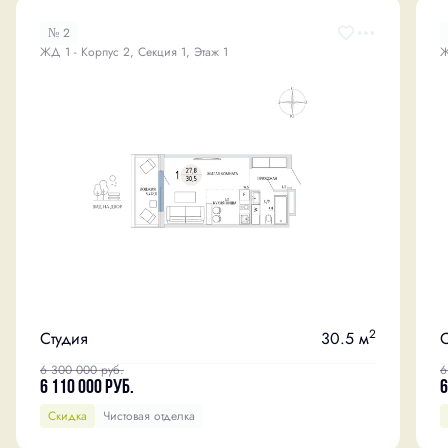
№ 2
ЖД 1 - Корпус 2, Секция 1, Этаж 1
Ж
2
Студия
30.5 м
С
6 300 000
руб.
6
6 110 000
руб.
6
Скидка
Чистовая отделка