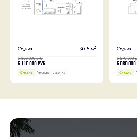
2
Студия
30.5 м
Студия
6 300 000
руб.
6 270 000
р
6 110 000
руб.
6 080 000
Скидка
Чистовая отделка
Скидка