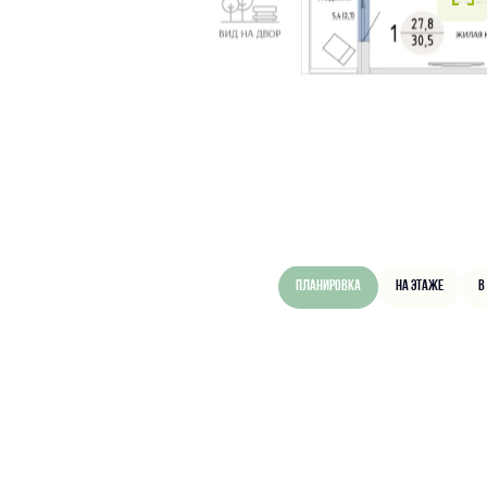
Планировка
На этаже
В