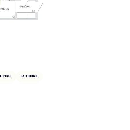
 корпусе
На генплане