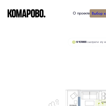
О проекте
Выбор к
2
Студия
30.5 м
6 520 000 руб.
смотрели эту к
16 человек