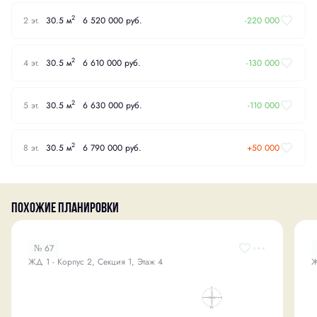
2
2 эт.
30.5 м
6 520 000 руб.
-220 000
2
4 эт.
30.5 м
6 610 000 руб.
-130 000
2
5 эт.
30.5 м
6 630 000 руб.
-110 000
2
8 эт.
30.5 м
6 790 000 руб.
+50 000
Похожие планировки
№ 67
ЖД 1 - Корпус 2, Секция 1, Этаж 4
Ж