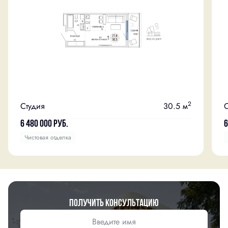
2
Студия
30.5 м
С
6 480 000
руб.
6
Чистовая отделка
Получить консультацию