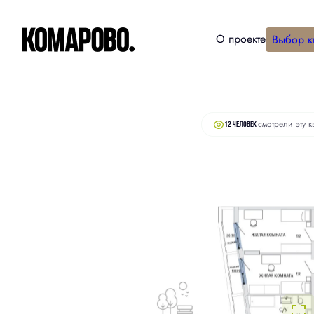
О проекте
Выбор к
15 460 000 руб.
2
3-комнатная
92.4 м
14 990 000 руб.
смотрели эту к
12 человек