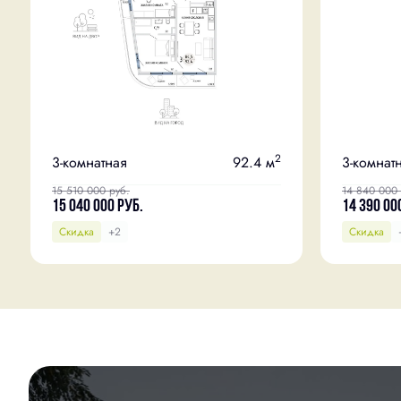
2
3-комнатная
92.4 м
3-комнат
15 510 000
руб.
14 840 000
15 040 000
руб.
14 390 00
Скидка
+2
Скидка