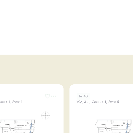
№ 40
кция 1, Этаж 1
ЖД 3 - , Секция 1, Этаж 5