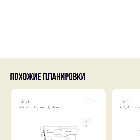
Похожие планировки
№ 51
№ 4
ЖД 4 - , Секция 1, Этаж 6
ЖД 4 - , Се