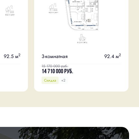
2
2
92.5 м
3-комнатная
92.4 м
15 170 000
руб.
14 710 000
руб.
Скидка
+2