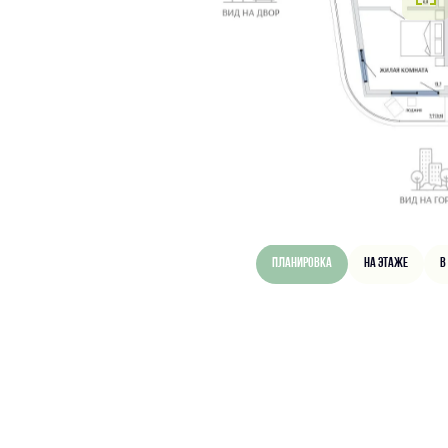
Планировка
На этаже
В