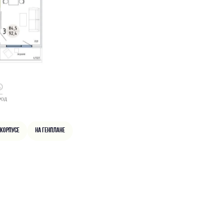
 корпусе
На генплане