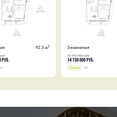
2
ная
92.5 м
3-комнатная
руб.
15 190 000
руб.
0
руб.
14 730 000
руб.
+1
Скидка
+2