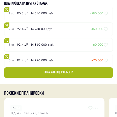
Планировка на других этажах
2
1 эт.
90.3 м
14 340 000 руб.
-580 000
2
2 эт.
92.4 м
14 760 000 руб.
-160 000
2
3 эт.
92.4 м
14 860 000 руб.
-60 000
2
5 эт.
92.4 м
14 990 000 руб.
+70 000
Показать еще 2 объектa
Похожие планировки
№ 51
ЖД 4 - , Секция 1, Этаж 6
Ж