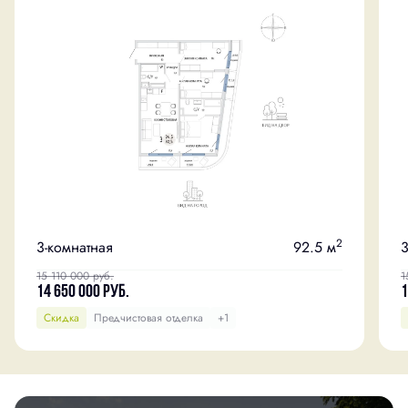
2
3-комнатная
92.5 м
3
15 110 000
руб.
1
14 650 000
руб.
1
Скидка
Предчистовая отделка
+1