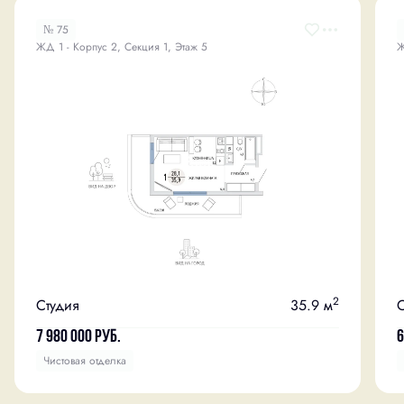
№ 75
ЖД 1 - Корпус 2, Секция 1, Этаж 5
Ж
2
Студия
35.9 м
С
7 980 000
руб.
6
Чистовая отделка