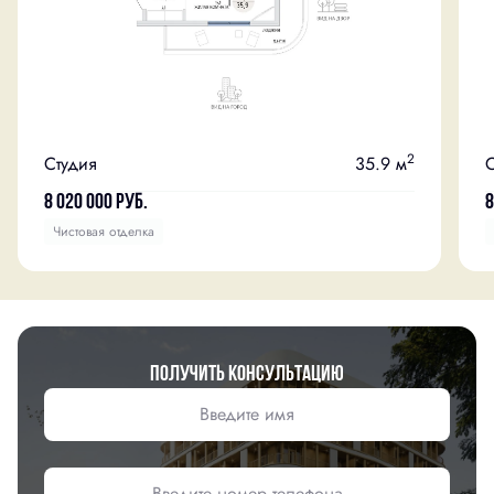
2
Студия
35.9 м
С
8 020 000
руб.
8
Чистовая отделка
Получить консультацию