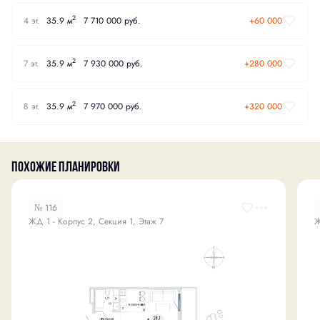
2
4 эт.
35.9 м
7 710 000 руб.
+60 000
2
7 эт.
35.9 м
7 930 000 руб.
+280 000
2
8 эт.
35.9 м
7 970 000 руб.
+320 000
Похожие планировки
№ 116
ЖД 1 - Корпус 2, Секция 1, Этаж 7
Ж