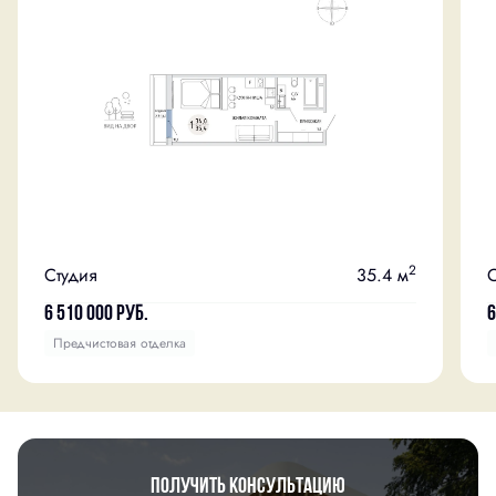
2
Студия
35.4 м
С
6 510 000
руб.
6
Предчистовая отделка
Получить консультацию