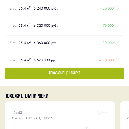
2
2 эт.
35.4 м
6 240 000 руб.
-150 000
2
4 эт.
35.4 м
6 320 000 руб.
-70 000
2
5 эт.
35.4 м
6 360 000 руб.
-30 000
2
7 эт.
35.4 м
6 570 000 руб.
+180 000
Показать еще 1 объект
Похожие планировки
№ 52
ЖД 4 - , Секция 1, Этаж 6
Ж