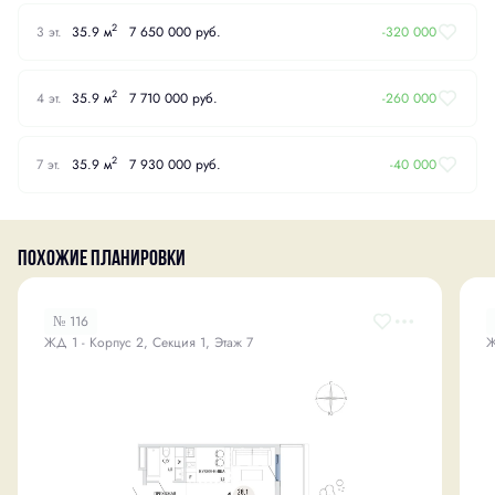
2
3 эт.
35.9 м
7 650 000 руб.
-320 000
2
4 эт.
35.9 м
7 710 000 руб.
-260 000
2
7 эт.
35.9 м
7 930 000 руб.
-40 000
Похожие планировки
№ 116
ЖД 1 - Корпус 2, Секция 1, Этаж 7
Ж