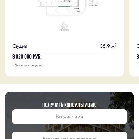
2
Студия
35.9 м
С
8 020 000
руб.
8
Чистовая отделка
Получить консультацию