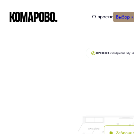
О проекте
Выбор к
2
Студия
30.5 м
6 420 000 руб.
смотрели эту к
10 человек
Заброни