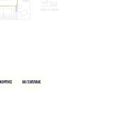
 корпусе
На генплане