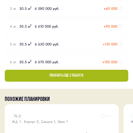
2
3 эт.
30.5 м
6 580 000 руб.
+60 000
2
4 эт.
30.5 м
6 610 000 руб.
+90 000
2
5 эт.
30.5 м
6 630 000 руб.
+110 000
2
6 эт.
30.5 м
6 670 000 руб.
+150 000
Показать еще 2 объектa
Похожие планировки
№ 2
ЖД 1 - Корпус 2, Секция 1, Этаж 1
Ж