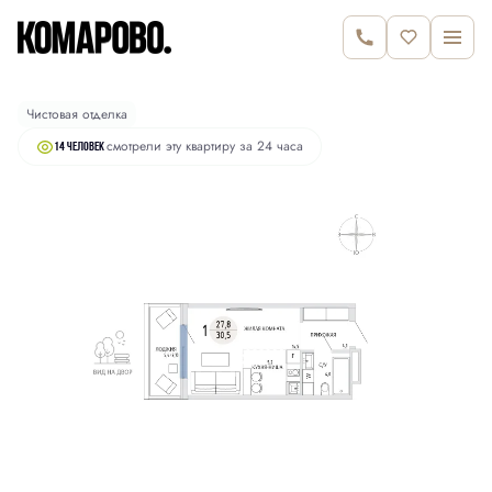
2
Студия
30.5 м
6 520 000 руб.
Чистовая отделка
смотрели эту квартиру за 24 часа
14 человек