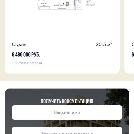
2
Студия
30.5 м
С
6 480 000
руб.
6
Чистовая отделка
Получить консультацию