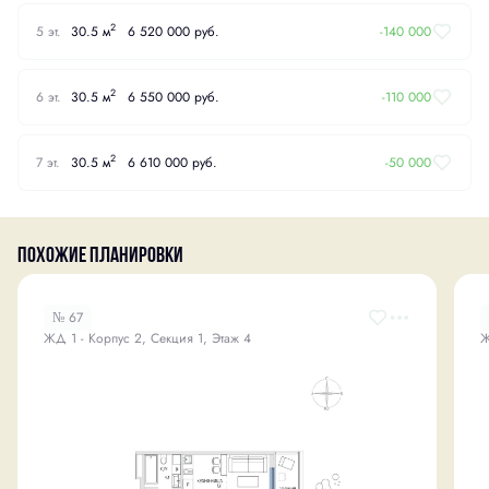
2
5 эт.
30.5 м
6 520 000 руб.
-140 000
2
6 эт.
30.5 м
6 550 000 руб.
-110 000
2
7 эт.
30.5 м
6 610 000 руб.
-50 000
Похожие планировки
№ 67
ЖД 1 - Корпус 2, Секция 1, Этаж 4
Ж