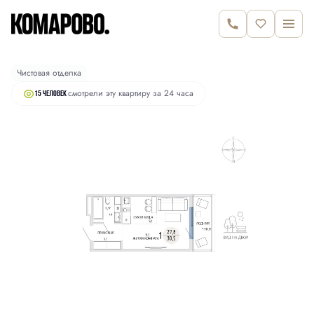
2
Студия
30.5 м
6 660 000 руб.
Чистовая отделка
смотрели эту квартиру за 24 часа
15 человек