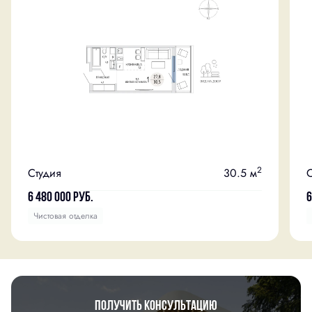
2
Студия
30.5 м
С
6 480 000
руб.
6
Чистовая отделка
Получить консультацию