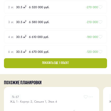
2
2 эт.
30.5 м
6 520 000 руб.
-270 000
2
3 эт.
30.5 м
6 580 000 руб.
-210 000
2
4 эт.
30.5 м
6 610 000 руб.
-180 000
2
6 эт.
30.5 м
6 670 000 руб.
-120 000
Показать еще 1 объект
Похожие планировки
№ 67
ЖД 1 - Корпус 2, Секция 1, Этаж 4
Ж