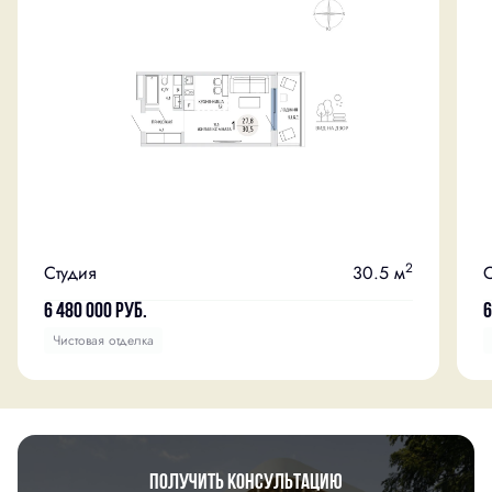
2
Студия
30.5 м
С
6 480 000
руб.
6
Чистовая отделка
Получить консультацию