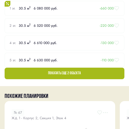
2
1 эт.
30.5 м
6 080 000 руб.
-660 000
2
2 эт.
30.5 м
6 520 000 руб.
-220 000
2
4 эт.
30.5 м
6 610 000 руб.
-130 000
2
5 эт.
30.5 м
6 630 000 руб.
-110 000
Показать еще 2 объектa
Похожие планировки
№ 67
ЖД 1 - Корпус 2, Секция 1, Этаж 4
Ж