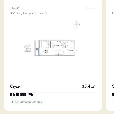
№ 52
ЖД 4 - , Секция 1, Этаж 6
Ж
2
Студия
35.4 м
С
6 510 000
руб.
6
Предчистовая отделка