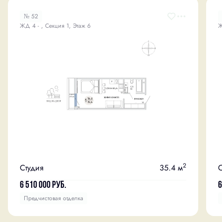
№ 52
ЖД 4 - , Секция 1, Этаж 6
Ж
2
Студия
35.4 м
С
6 510 000
руб.
6
Предчистовая отделка