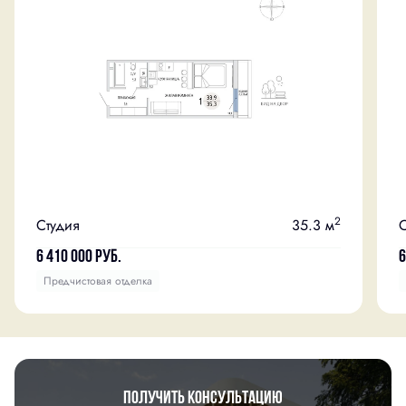
2
Студия
35.3 м
С
6 410 000
руб.
6
Предчистовая отделка
Получить консультацию