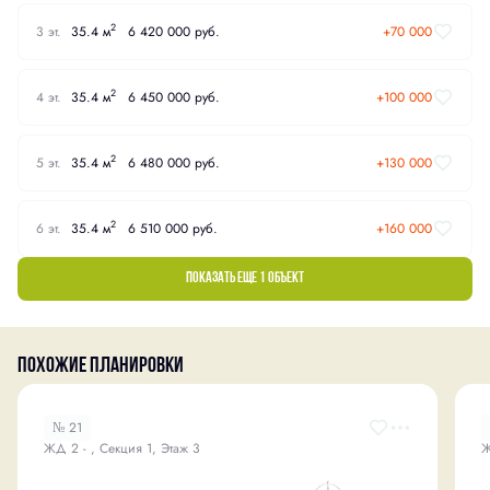
2
3 эт.
35.4 м
6 420 000 руб.
+70 000
2
4 эт.
35.4 м
6 450 000 руб.
+100 000
2
5 эт.
35.4 м
6 480 000 руб.
+130 000
2
6 эт.
35.4 м
6 510 000 руб.
+160 000
Показать еще 1 объект
Похожие планировки
№ 21
ЖД 2 - , Секция 1, Этаж 3
Ж