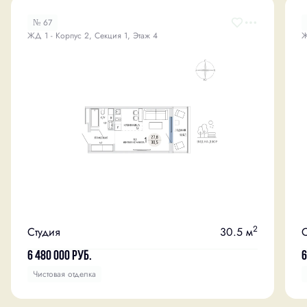
№ 67
ЖД 1 - Корпус 2, Секция 1, Этаж 4
Ж
2
Студия
30.5 м
С
6 480 000
руб.
6
Чистовая отделка