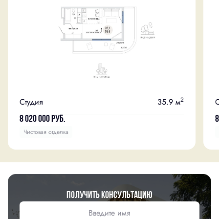
2
Студия
35.9 м
С
8 020 000
руб.
8
Чистовая отделка
Получить консультацию