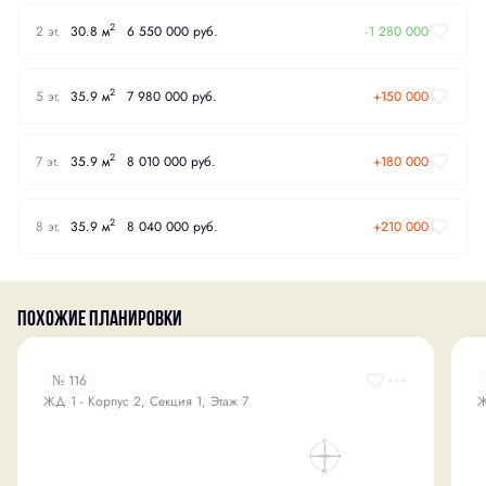
2
2 эт.
30.8 м
6 550 000 руб.
-1 280 000
2
5 эт.
35.9 м
7 980 000 руб.
+150 000
2
7 эт.
35.9 м
8 010 000 руб.
+180 000
2
8 эт.
35.9 м
8 040 000 руб.
+210 000
Похожие планировки
№ 116
ЖД 1 - Корпус 2, Секция 1, Этаж 7
Ж