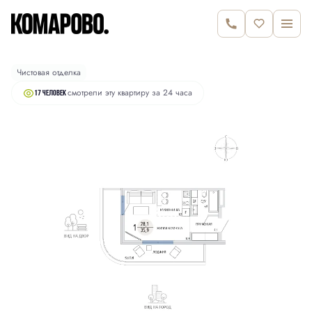
2
Студия
35.9 м
7 830 000 руб.
Чистовая отделка
смотрели эту квартиру за 24 часа
17 человек