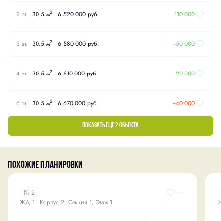
2
2 эт.
30.5 м
6 520 000 руб.
-110 000
2
3 эт.
30.5 м
6 580 000 руб.
-50 000
2
4 эт.
30.5 м
6 610 000 руб.
-20 000
2
6 эт.
30.5 м
6 670 000 руб.
+40 000
Показать еще 2 объектa
Похожие планировки
№ 2
ЖД 1 - Корпус 2, Секция 1, Этаж 1
Ж