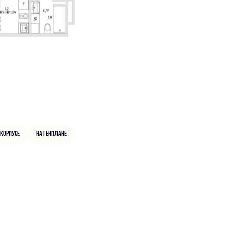
 корпусе
На генплане