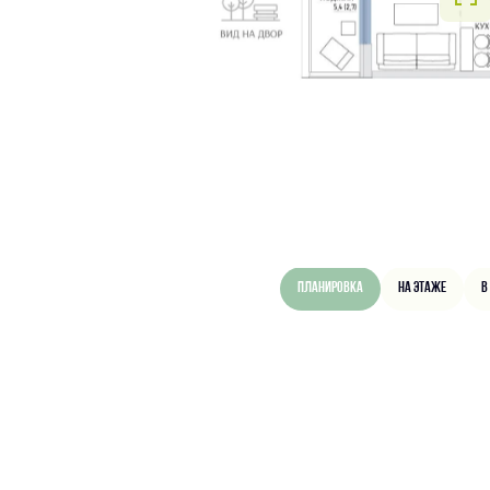
Планировка
На этаже
В