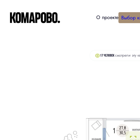
О проекте
Выбор к
2
Студия
30.5 м
6 520 000 руб.
смотрели эту к
17 человек