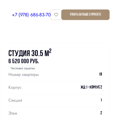
+7 (978) 686-83-70
Узнать больше о проекте
Забронировать
2
Студия 30.5 м
6 520 000 руб.
Чистовая отделка
Номер квартиры
19
Корпус
ЖД 1 - Корпус 2
Секция
1
Этаж
2