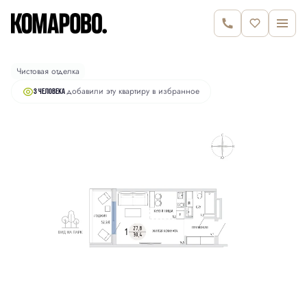
2
Студия
30.4 м
6 300 000 руб.
Чистовая отделка
добавили эту квартиру в избранное
3 человекa