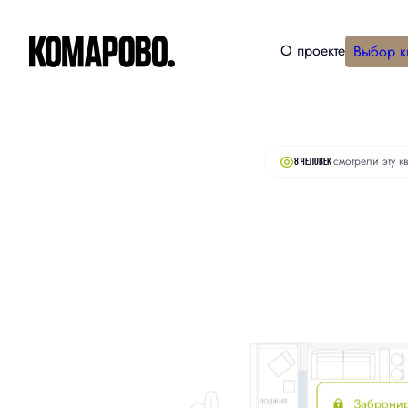
О проекте
Выбор к
2
Студия
30.4 м
6 830 000 руб.
смотрели эту к
8 человек
Заброни