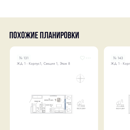
Похожие планировки
№ 131
№ 143
ЖД 1 - Корпус1, Секция 1, Этаж 8
ЖД 1 - Корп