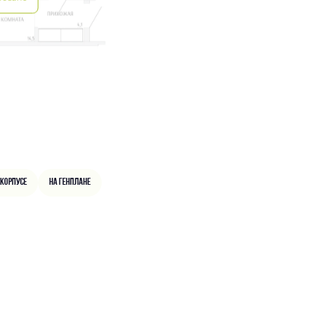
 корпусе
На генплане