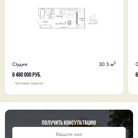
2
Студия
30.5 м
С
6 480 000
руб.
6
Чистовая отделка
Получить консультацию