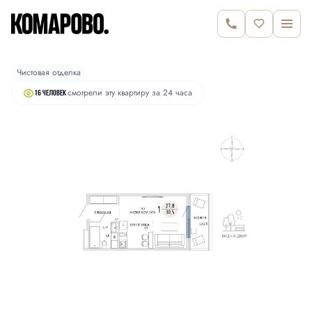
2
Студия
30.5 м
6 520 000 руб.
Чистовая отделка
смотрели эту квартиру за 24 часа
16 человек