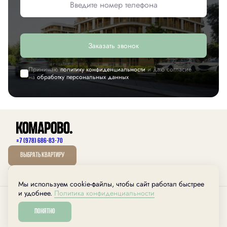
Заказать звонок
Принимаю
политику конфиденциальности
и даю согласие
на
обработку персональных данных
+7 (978) 686-83-70
Выбрать квартиру
Мы используем cookie-файлы, чтобы сайт работал быстрее
дом.рф
и удобнее.
Политика конфиденциальности
Любая информация, представленная на данном сайте,носит исключительно
информационный характер, не является публичной офертой, определяемой
Понятно
положениями статьи 437 ГК РФ.
Разработано