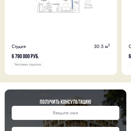
2
Студия
30.5 м
С
6 790 000
руб.
6
Чистовая отделка
Получить консультацию