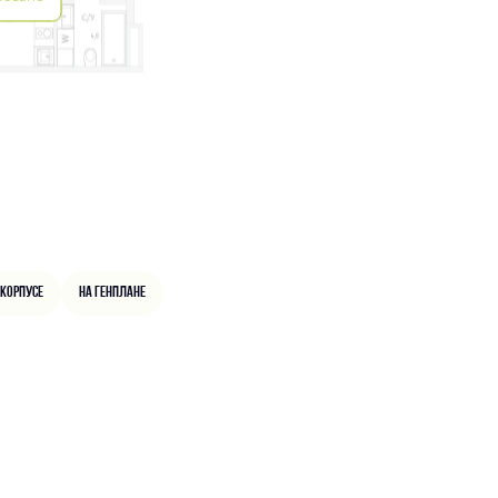
 корпусе
На генплане