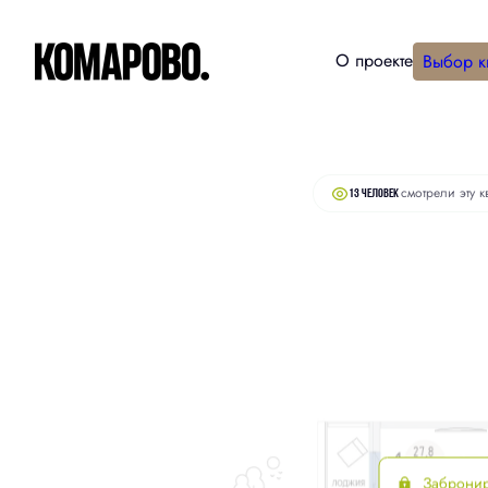
О проекте
Выбор к
2
Студия
30.5 м
6 480 000 руб.
смотрели эту к
13 человек
Заброни