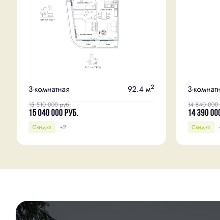
2
3-комнатная
92.4 м
3-комнат
15 510 000
руб.
14 840 000
15 040 000
руб.
14 390 00
Скидка
+2
Скидка