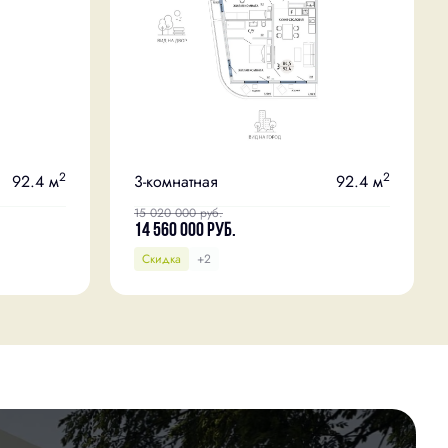
2
2
92.4 м
3-комнатная
92.4 м
15 020 000
руб.
14 560 000
руб.
Скидка
+2