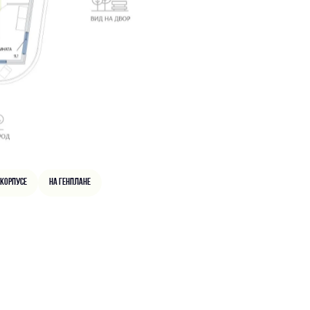
 корпусе
На генплане