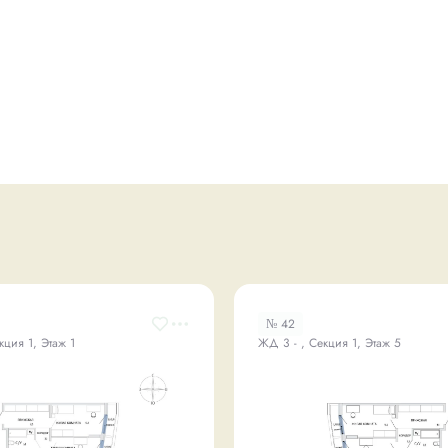
№ 42
кция 1, Этаж 1
ЖД 3 - , Секция 1, Этаж 5