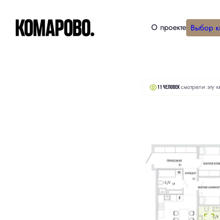
О проекте
Выбор к
15 190 000 руб.
2
3-комнатная
92.5 м
14 730 000 руб.
смотрели эту к
11 человек