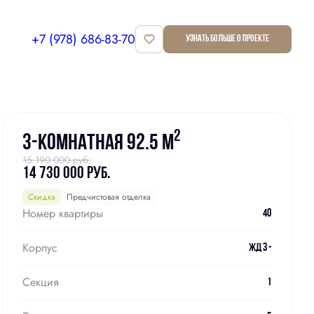
+7 (978) 686-83-70
Узнать больше о проекте
Забронировать
2
3-комнатная 92.5 м
15 190 000 руб.
14 730 000 руб.
Скидка
Предчистовая отделка
Номер квартиры
40
Корпус
ЖД 3 -
Секция
1