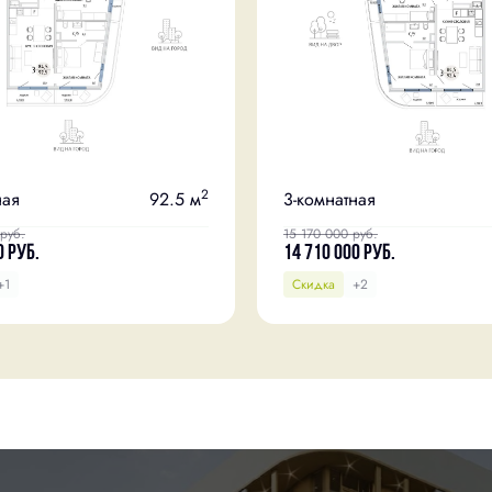
2
ная
92.5 м
3-комнатная
руб.
15 170 000
руб.
0
руб.
14 710 000
руб.
+1
Скидка
+2