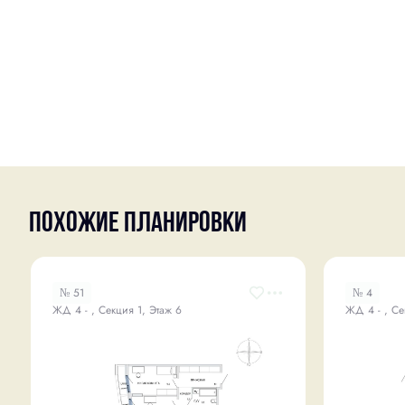
Похожие планировки
№ 51
№ 4
ЖД 4 - , Секция 1, Этаж 6
ЖД 4 - , Се