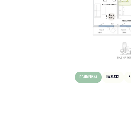
Планировка
На этаже
В