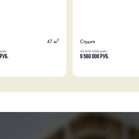
2
47 м
Студия
руб.
10 070 000
руб.
руб.
9 560 000
руб.
Чистовая отделка
+2
Скидка
Чистовая отделка
+2