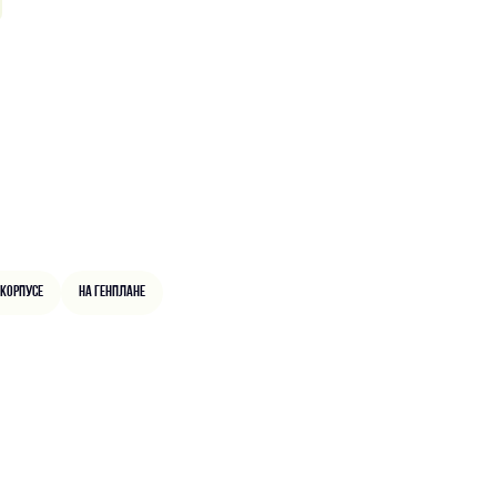
 корпусе
На генплане