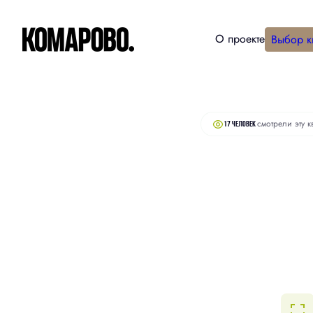
О проекте
Выбор к
10 570 000 руб.
2
Студия
48.6 м
10 040 000 руб.
смотрели эту к
17 человек