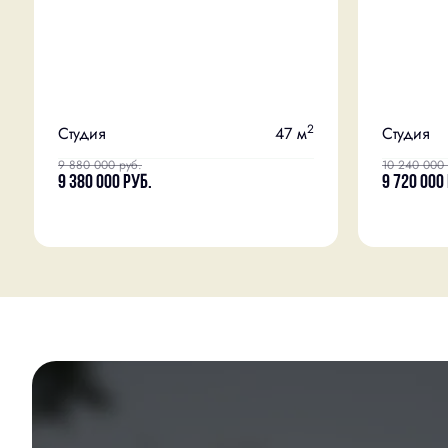
2
Студия
47 м
Студия
9 880 000
руб.
10 240 000
9 380 000
руб.
9 720 000
Скидка
Чистовая отделка
+2
Скидка