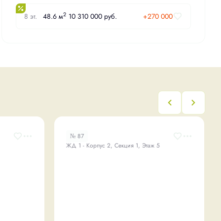
2
8 эт.
48.6 м
10 310 000 руб.
+270 000
№ 87
ЖД 1 - Корпус 2, Секция 1, Этаж 5