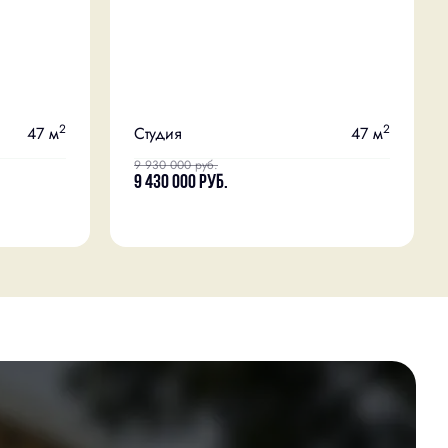
2
2
47 м
Студия
47 м
9 930 000
руб.
9 430 000
руб.
Скидка
Чистовая отделка
+2