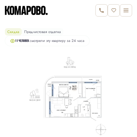
10 610 000 руб.
2
2-комнатная
63.3 м
10 940 000 руб.
Скидка
Предчистовая отделка
смотрели эту квартиру за 24 часа
11 человек