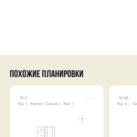
Похожие планировки
№ 5
№ 68
ЖД 1 - Корпус1, Секция 1, Этаж 1
ЖД 4 - , Се