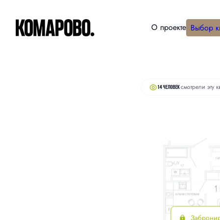
О проекте
Выбор к
2
1-комнатная
54.4 м
8 900 000 руб.
смотрели эту к
14 человек
Заброни