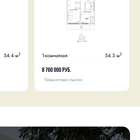
2
2
54.4 м
1-комнатная
54.3 м
8 760 000
руб.
Предчистовая отделка