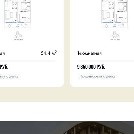
2
ная
54.4 м
1-комнатная
руб.
9 350 000
руб.
вая отделка
Предчистовая отделка