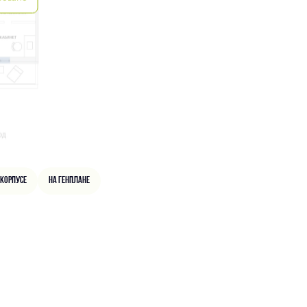
 корпусе
На генплане