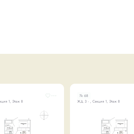
№ 68
кция 1, Этаж 8
ЖД 3 - , Секция 1, Этаж 8