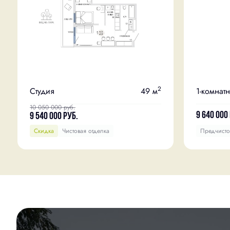
2
Студия
49 м
1-комнат
10 050 000
руб.
9 640 000
9 540 000
руб.
Скидка
Чистовая отделка
Предчисто