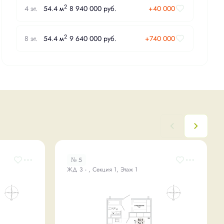
2
4 эт.
54.4 м
8 940 000 руб.
+40 000
2
8 эт.
54.4 м
9 640 000 руб.
+740 000
№ 5
ЖД 3 - , Секция 1, Этаж 1