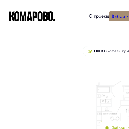
О проекте
Выбор к
2
1-комнатная
54.4 м
8 980 000 руб.
смотрели эту к
13 человек
Заброни