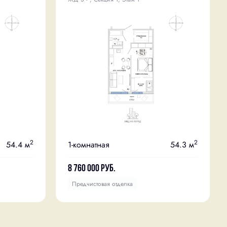
2
2
54.4 м
1-комнатная
54.3 м
8 760 000
руб.
Предчистовая отделка