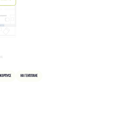
 корпусе
На генплане