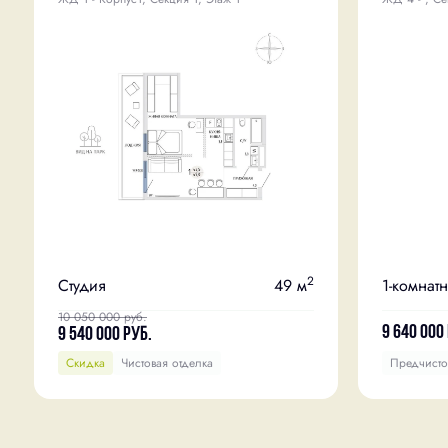
2
Студия
49 м
1-комнат
10 050 000
руб.
9 640 000
9 540 000
руб.
Скидка
Чистовая отделка
Предчисто