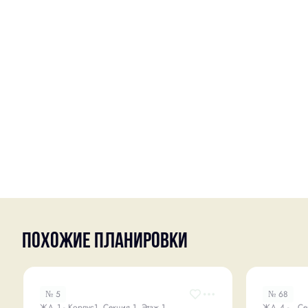
Похожие планировки
№ 5
№ 68
ЖД 1 - Корпус1, Секция 1, Этаж 1
ЖД 4 - , Се