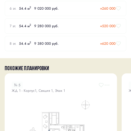
2
6 эт.
54.4 м
9 020 000 руб.
+260 000
2
7 эт.
54.4 м
9 280 000 руб.
+520 000
2
8 эт.
54.4 м
9 380 000 руб.
+620 000
Похожие планировки
№ 5
ЖД 1 - Корпус1, Секция 1, Этаж 1
Ж