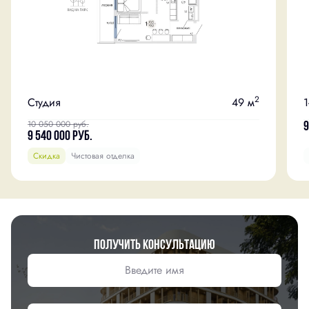
2
Студия
49 м
1
10 050 000
руб.
9
9 540 000
руб.
Скидка
Чистовая отделка
Получить консультацию