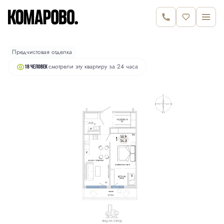
2
1-комнатная
54.3 м
8 760 000 руб.
Предчистовая отделка
смотрели эту квартиру за 24 часа
18 человек