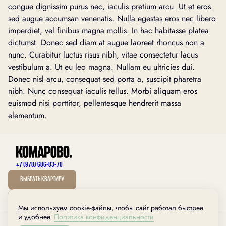
congue dignissim purus nec, iaculis pretium arcu. Ut et eros
sed augue accumsan venenatis. Nulla egestas eros nec libero
imperdiet, vel finibus magna mollis. In hac habitasse platea
dictumst. Donec sed diam at augue laoreet rhoncus non a
nunc. Curabitur luctus risus nibh, vitae consectetur lacus
vestibulum a. Ut eu leo magna. Nullam eu ultricies dui.
Donec nisl arcu, consequat sed porta a, suscipit pharetra
nibh. Nunc consequat iaculis tellus. Morbi aliquam eros
euismod nisi porttitor, pellentesque hendrerit massa
elementum.
+7 (978) 686-83-70
Выбрать квартиру
Мы используем cookie-файлы, чтобы сайт работал быстрее
дом.рф
и удобнее.
Политика конфиденциальности
Любая информация, представленная на данном сайте,носит исключительно