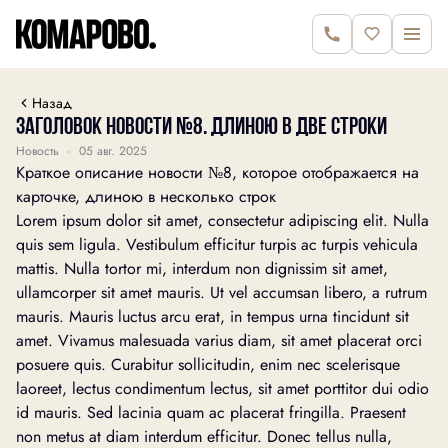
Назад
Заголовок новости №8. длиною в две строки
Новость
05 авг. 2025
Краткое описание новости №8, которое отображается на
карточке, длиною в несколько строк
Lorem ipsum dolor sit amet, consectetur adipiscing elit. Nulla
quis sem ligula. Vestibulum efficitur turpis ac turpis vehicula
mattis. Nulla tortor mi, interdum non dignissim sit amet,
ullamcorper sit amet mauris. Ut vel accumsan libero, a rutrum
mauris. Mauris luctus arcu erat, in tempus urna tincidunt sit
amet. Vivamus malesuada varius diam, sit amet placerat orci
posuere quis. Curabitur sollicitudin, enim nec scelerisque
laoreet, lectus condimentum lectus, sit amet porttitor dui odio
id mauris. Sed lacinia quam ac placerat fringilla. Praesent
non metus at diam interdum efficitur. Donec tellus nulla,