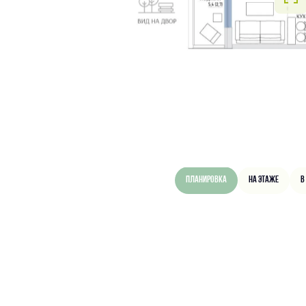
Планировка
На этаже
В