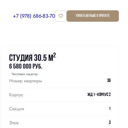
+7 (978) 686-83-70
Узнать больше о проекте
Забронировать
2
Студия 30.5 м
6 580 000 руб.
Чистовая отделка
Номер квартиры
36
Корпус
ЖД 1 - Корпус 2
Секция
1
Этаж
3