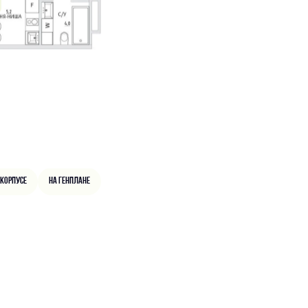
 корпусе
На генплане