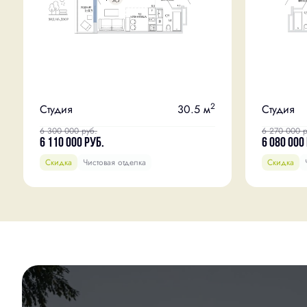
2
Студия
30.5 м
Студия
6 300 000
руб.
6 270 000
р
6 110 000
руб.
6 080 000
Скидка
Чистовая отделка
Скидка