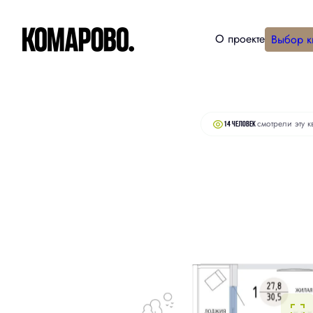
О проекте
Выбор к
2
Студия
30.5 м
6 580 000 руб.
смотрели эту к
14 человек