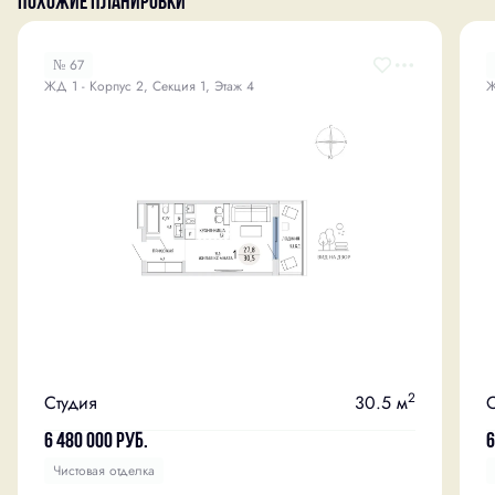
Похожие планировки
№ 67
ЖД 1 - Корпус 2, Секция 1, Этаж 4
Ж
2
Студия
30.5 м
С
6 480 000
руб.
6
Чистовая отделка