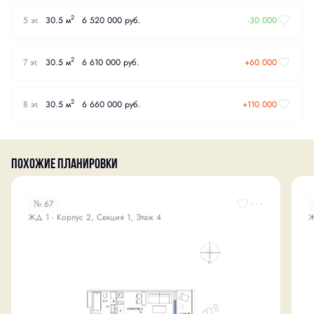
2
5 эт.
30.5 м
6 520 000 руб.
-30 000
2
7 эт.
30.5 м
6 610 000 руб.
+60 000
2
8 эт.
30.5 м
6 660 000 руб.
+110 000
Похожие планировки
№ 67
ЖД 1 - Корпус 2, Секция 1, Этаж 4
Ж