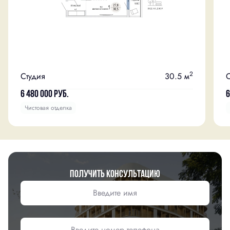
2
Студия
30.5 м
С
6 480 000
руб.
6
Чистовая отделка
Получить консультацию