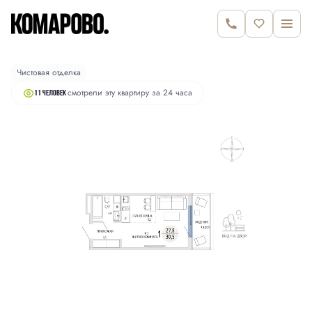
2
Студия
30.5 м
6 550 000 руб.
Чистовая отделка
смотрели эту квартиру за 24 часа
11 человек